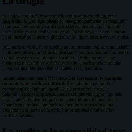
La cirugía
Se realiza con
anestesia general, con una noche de ingreso
hospitalario
. Una Rinoplastia se basa principalmente en “esculpir”
el armazón de hueso y cartílago que se encuentra bajo la piel de la
nariz. Todo esto se realiza a través de incisiones que se encuentran
en el interior de la nariz y que, por tanto, dejan cicatrices no visibles.
Si la nariz es “difícil”, es posible que se necesite realizar una incisión
en la piel que separa los orificios nasales (conocido como columela)
es lo que se conoce como técnica abierta. Solo en este caso y
cuando es necesario estrechar las alas de la nariz pueden quedar
cicatrices que, aunque visibles, suelen ser inaparentes.
Simultáneamente puede ser realizada la
corrección de cualquier
anomalía que produzca dificultad respiratoria
como las
desviaciones del tabique nasal. A este procedimiento se le
denomina
Rinoseptoplastia
. Suelen ser intervenciones algo más
largas que sí requieren ingreso hospitalario durante una noche.
Cuando se termina la operación generalmente se coloca una
escayola en el dorso de la nariz y unos tapones dentro de los
orificios nasales.
La vuelta a la normalidad tras