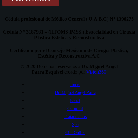
Cédula profesional de Médico General ( U.A.B.C) N° 1396275
Cédula N° 3187931 – (HTOMS IMSS.) Especialidad en Cirugía
Plástica Estética y Reconstructiva
Certificado por el Consejo Mexicano de Cirugía Plástica,
Estética y Reconstructiva A.C
© 2020 Derechos reservados a
Dr. Miguel Ángel
Parra Esquivel
creado por
Vision360
Inicio
Dr. Miguel Angel Parra
Facial
Corporal
Tratamientos
Spa
Cita Online