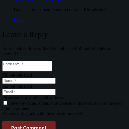
Buenas tardes doctor, cuánto cuesta la Rinoplastia?
Reply
Leave a Reply
Your email address will not be published.
Required fields are
marked
*
Fill out this field
Fill out this field
Please enter a valid email address.
Save my name, email, and website in this browser for the next
time I comment.
You need to agree with the terms to proceed
Post Comment